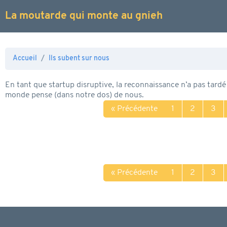
La moutarde qui monte au gnieh
Accueil
Ils subent sur nous
En tant que startup disruptive, la reconnaissance n’a pas tardé
monde pense (dans notre dos) de nous.
« Précédente
1
2
3
« Précédente
1
2
3